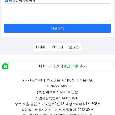
댓글 알림 수신동의
댓글등록
HOME
PC버전
로그인
네이버 메인에
#샵마넷
추가
About 샵마넷
|
개인정보 처리방침
|
이용약관
TEL:02-851-0815
(주)샵네트웍스
대표 이인용
사업자등록번호:114-87-01861
주소:서울 금천구 디지털로9길 65 백상스타타워1차 508호
직업정보제공사업신고번호:
서울청 제 2012-30 호