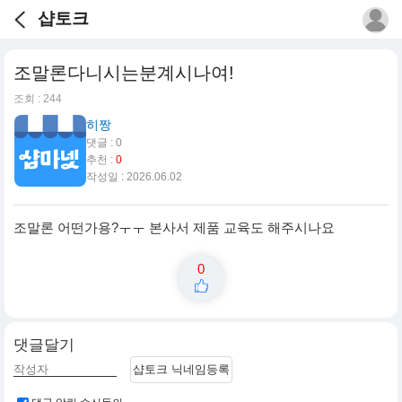
샵토크
조말론다니시는분계시나여!
조회 : 244
히짱
댓글 : 0
추천 :
0
작성일 : 2026.06.02
조말론 어떤가용?ㅜㅜ 본사서 제품 교육도 해주시나요
0
댓글달기
샵토크 닉네임등록