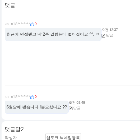
댓글
0
ka_n18********
오전 12:37
최근에 면접봤고 딱 2주 걸렸는데 떨어졌어요 ^^..ㅋ
답글
0
ka_n18********
오전 03:49
6월말에 봤습니다 !붙으셨나요 ??
답글
댓글달기
샵토크 닉네임등록