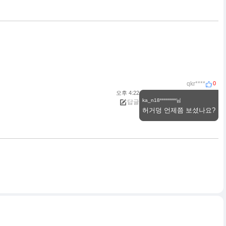
0
qkr****
오후 4:22
ka_n18********님
답글
허거덩 언제쯤 보셨나요?