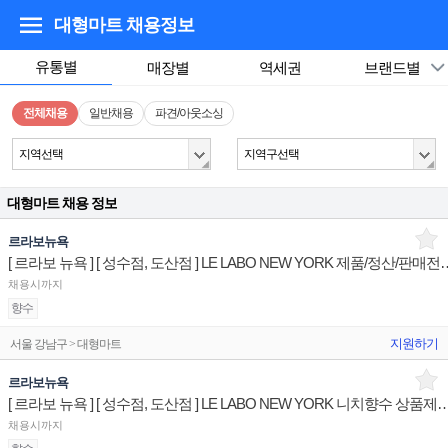
대형마트
채용정보
유통별
매장별
역세권
브랜드별
전체채용
일반채용
파견/아웃소싱
지역선택
지역구선택
대형마트 채용 정보
르라보뉴욕
[ 르라보 뉴욕 ] [ 성수점, 도산점 ] LE L
채용시까지
향수
지원하기
서울 강남구 > 대형마트
르라보뉴욕
[ 르라보 뉴욕 ] [ 성수점, 도산점 ] LE LABO NEW YORK 
채용시까지