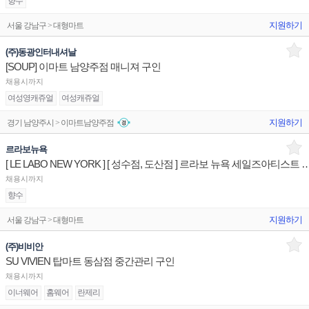
향수
지원하기
서울 강남구 > 대형마트
(주)동광인터내셔날
[SOUP] 이마트 남양주점 매니져 구인
채용시까지
여성영캐쥬얼
여성캐쥬얼
지원하기
경기 남양주시 > 이마트남양주점
르라보뉴욕
[ LE LABO NEW YORK ] [ 성수점, 도산점 ] 르라보 뉴욕
채용시까지
향수
지원하기
서울 강남구 > 대형마트
(주)비비안
SU VIVIEN 탑마트 동삼점 중간관리 구인
채용시까지
이너웨어
홈웨어
란제리