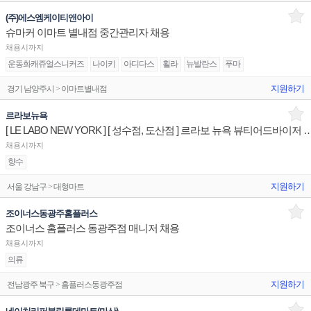
(주)에스엠케이티앤아이
슈마커 이마트 별내점 중간관리자 채용
채용시까지
운동화캐쥬얼스니커즈
나이키
아디다스
휠라
뉴발란스
푸마
지원하기
경기 남양주시 > 이마트별내점
르라보뉴욕
[ LE LABO NEW YORK ] [ 성수점, 도산점 ] 르라보 뉴욕
채용시까지
향수
지원하기
서울 강남구 > 대형마트
조이너스동광주홈플러스
조이너스 홈플러스 동광주점 매니저 채용
채용시까지
의류
지원하기
전남광주 북구 > 홈플러스동광주점