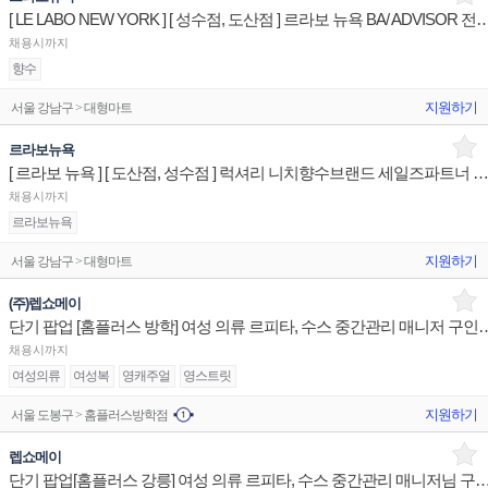
[ LE LABO NEW YORK ] [ 성수점, 도산점 ] 르라보 뉴욕 BA
채용시까지
향수
지원하기
서울 강남구 > 대형마트
르라보뉴욕
[ 르라보 뉴욕 ] [ 도산점, 성수점 ] 럭셔리 니치향수브랜드 세일즈파트너 판매
채용시까지
르라보뉴욕
지원하기
서울 강남구 > 대형마트
(주)렙쇼메이
단기 팝업 [홈플러스 방학] 여성 의류 르피타, 
채용시까지
여성의류
여성복
영캐주얼
영스트릿
지원하기
서울 도봉구 > 홈플러스방학점
렙쇼메이
단기 팝업[홈플러스 강릉] 여성 의류 르피타, 수스 중간관리 매니