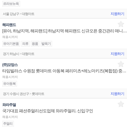
르라보뉴욕
지원하기
서울 강남구 > 대형마트
해피랜드
[유아, 하남지역, 해피랜드] 하남지역 해피랜드 신규오픈 중간관리 매니저 구인
채용시까지
유아기본품
의류
용품
발육기
지원하기
경기 하남시 > 대형마트
(주)꼬망스
타임빌라스 수원점 롯데마트 아동복 페리미츠+레노마키즈(복합점) 중간관리 구인합니다!!
채용시까지
유아동복
지원하기
경기 수원시 권선구 > 롯데마트
와라주얼
국가대표 패션쥬얼리선도업체 와라주얼리. 신입구인
채용시까지
주얼리