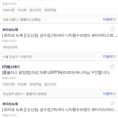
채용시까지
여성의류
여성복
영스트릿
영캐주얼
지원하기
강원 강릉시 > 홈플러스강릉점
르라보뉴욕
[ 르라보 뉴욕 ] [ 도산점, 성수점 ] 럭셔리 니치향수브랜드 뷰티아티스트 전문
채용시까지
르라보뉴욕
지원하기
서울 강남구 > 대형마트
(주)렙쇼메이
[홈플러스 광양점] 여성 의류 LEPITTA(르피타) 매니저님 구인합니다.
채용시까지
여성의류
여성복
영캐주얼
영스트릿
지원하기
전남광주 광양시 > 홈플러스광양점
르라보뉴욕
[ 르라보 뉴욕 ] [ 도산점, 성수점 ] 럭셔리 니치향수브랜드 뷰티어드바이저 매장판매사원
채용시까지