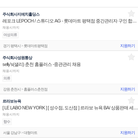
주식회사지에치홀딩스
레포크 LEPOCH / 스튜디오 AG - 롯데마트 평택점 중간관리자 구인 합니다.
채용시까지
여성의류
지원하기
경기 평택시 > 롯데마트평택점
주식회사성원통상
selly's(샐리) 춘천 홈플러스 -중관관리 채용
채용시까지
의류
지원하기
강원 춘천시 > 홈플러스춘천점
르라보뉴욕
[ LE LABO NEW YORK ] [ 성수점, 도산점 ] 르라보 뉴욕 BA/ 상품판매 세일즈 전문직원
채용시까지
향수
지원하기
서울 강남구 > 대형마트