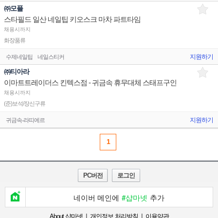
㈜모플
스타필드 일산 네일팁 키오스크 마차 파트타임
채용시까지
화장품류
지원하기
수제네일팁
네일스티커
㈜티아라
이마트트레이더스 킨텍스점 - 귀금속 휴무대체 스태프구인
채용시까지
(준)보석/장신구류
지원하기
귀금속-라띠에르
1
PC버전
로그인
네이버 메인에
#샵마넷
추가
|
|
About 샵마넷
개인정보 처리방침
이용약관