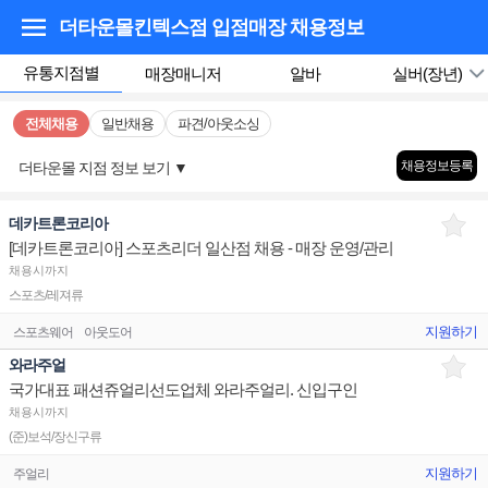
더타운몰킨텍스점 입점매장
채용정보
유통지점별
매장매니저
알바
실버(장년)
전체채용
일반채용
파견/아웃소싱
채용정보등록
더타운몰 지점 정보 보기
▼
데카트론코리아
[데카트론코리아] 스포츠리더 일산점 채용 - 매장 운영/관리
채용시까지
스포츠/레져류
지원하기
스포츠웨어
아웃도어
와라주얼
국가대표 패션쥬얼리선도업체 와라주얼리. 신입구인
채용시까지
(준)보석/장신구류
지원하기
주얼리