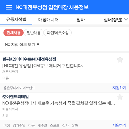
NC대전유성점 입점매장
채용정보
유통지점별
매장매니저
알바
실버(장년)
전체채용
일반채용
파견/아웃소싱
NC 지점 정보 보기
▼
란찌&엠아이수트/NC대전유성점
[ NC대전 유성점 ] CM큐브 매니저 구인합니다.
채용시까지
의류
지원하기
홍은주디자이너브랜드
㈜이랜드리테일
NC대전유성점에서 새로운 가능성과 꿈을 펼쳐갈 열정 있는 매니저님을 구인합니다.
채용시까지
의류
지원하기
여성
영캐주얼
아동
캐주얼
스포츠
신사
잡화