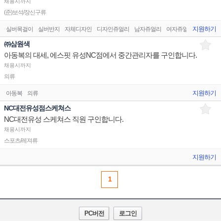
채용시까지
(준)보석/장신구류
지원하기
실버목걸이
실버반지
자체디자인
디자인쥬얼리
남자쥬얼리
여자쥬얼리
금
㈜삼원색
아동복의 대세, 에스핏 유성NC점에서 중간관리자를 구인합니다.
채용시까지
의류
지원하기
아동복
의류
NC대전유성점스케쳐스
NC대전유성 스케쳐스 직원 구인합니다.
채용시까지
스포츠/레져류
지원하기
1
PC버전
로그인