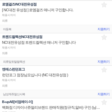
로엠걸즈/NC대전유성점
[ NC대전 유성점 ] 로엠걸즈 매니저 구인합니다.
채용시까지
의류
지원하기
아동복
트렌드컬렉션NC대전유성점
NC대전유성점 트렌드컬렉션 매니저 구인합니다
채용시까지
의류
지원하기
의류및토탈컬렉션
엔에스런던포그
런던포그 점장님모십니다 (NC 대전유성점 )
채용시까지
의류
지원하기
남성캐쥬얼신사복
B-upAE[비업에이-이]
백화점 디자이너쥬얼리브랜드 판매직원(정규직,알바) 구인 (남여무관) - 장기