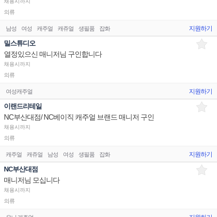
채용시까지
의류
지원하기
남성
여성
캐주얼
캐쥬얼
생필품
잡화
밀스튜디오
열정있으신 매니저님 구인합니다
채용시까지
의류
지원하기
여성캐주얼
이랜드리테일
NC부산대점/ NC베이직 캐주얼 브랜드 매니저 구인
채용시까지
의류
지원하기
캐주얼
캐쥬얼
남성
여성
생필품
잡화
NC부산대점
매니저님 모십니다
채용시까지
의류