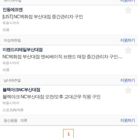
지원하기
유니 캐주얼
인동에프엔
[LIST] NC백화점 부산대점 중간관리자 구인
채용시까지
의류
지원하기
여성캐쥬얼
이랜드리테일부산대점
NC백화점 부산대점 엔씨베이직 브랜드 매장 중간관리자 구인합니다.
채용시까지
의류
지원하기
남녀캐주얼
블랙야크NC부산대점
블랙야크 NC부산대점 오전/오후 교대근무 직원 구인
채용시까지
스포츠/레져류
지원하기
등산용품
의류
1