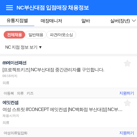
NC부산대점 입점매장
채용정보
유통지점별
매장매니저
알바
실버(장년)
전체채용
일반채용
파견/아웃소싱
NC 지점 정보 보기
▼
㈜에이션패션
[프로젝트키즈] NC부산대점 중간관리자를 구인합니다.
08/18까지
의류
지원하기
아동복
의류
키즈
에잇컨셉
여성 스트릿 8'CONCEPT 에잇컨셉 [NC백화점 부산대점] NC부산대 중간관리 매니저 구인
채용시까지
의류
지원하기
여성의류및잡화