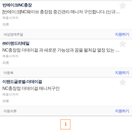
반에이크/NC충장
[반에이크]NC웨이브 충장점 중간관리 매니저 구인합니다. (신규오픈)
채용시까지
의류
지원하기
여성영캐주얼
㈜이랜드리테일
NC충장점 더데이걸 과 새로운 가능성과 꿈을 펼쳐갈 열정 있는 매니저님을 구인합니다.
채용시까지
의류
지원하기
아동복
이랜드글로벌-더데이걸
NC충장점 더데이걸 매니저구인
채용시까지
의류
지원하기
아동의류
1