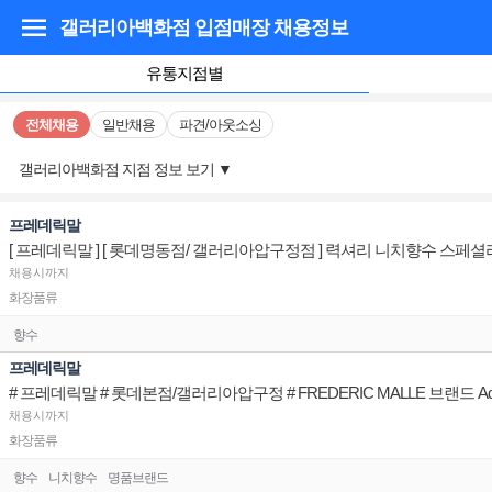
갤러리아백화점 입점매장
채용정보
유통지점별
전체채용
일반채용
파견/아웃소싱
갤러리아백화점 지점 정보 보기
▼
프레데릭말
채용시까지
화장품류
향수
프레데릭말
# 프레데릭말 # 롯데본점/갤러리아압구정 # FREDERIC MALLE 브랜드 Advi
채용시까지
화장품류
향수
니치향수
명품브랜드