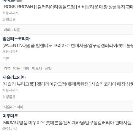
바비브라운
[ BOBBI BROWN ] [ 갤러리아타임월드점 ] 바비브라운 매장 상품유지
채용시까지
화장품류
바비브라운
발렌티노코리아
채용시까지
의류
의류
명품
가방
핸드백
신발
시슬리코리아
채용시까지
화장품류
시슬리코리아
미우미우
[MIUMIU]명품 미우미우 롯데본점/신세계하남/압구정갤러리아 판매사원
09/06까지