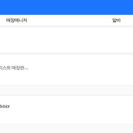
매장매니저
알바
[ 프레데릭말 ] [ 롯데명동점/ 갤러리아압구정점 ] 력셔리 니치향수 스페셜리스트 매장판매사원
sior