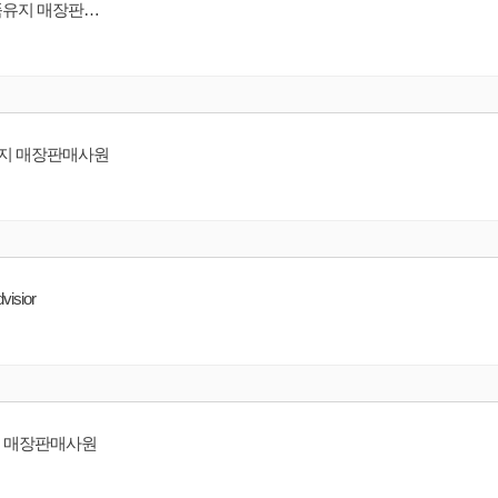
[시슬리뷰티그룹] [ 갤러리아광교점/ 롯데동탄점 ] 시슬리코리아 매장 상품유지 매장판매사원
품유지 매장판매사원
sior
품유지 매장판매사원