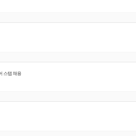
용
니어 스탭 채용