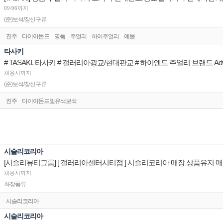
09/06까지
(준)보석/장신구류
진주
다이아몬드
명품
주얼리
하이주얼리
예물
타사키
# TASAKI. 타사키 # 갤러리아광교/현대판교 # 하이엔드 주얼리 브랜드 Advis
채용시까지
(준)보석/장신구류
진주
다이아몬드및유색보석
시슬리코리아
[시슬리뷰티그룹] [ 갤러리아센터시티점 ] 시슬리코리아 매장 상품유지
채용시까지
화장품류
시슬리코리아
시슬리코리아