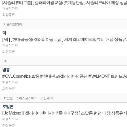
채용시까지
화장품류
시슬리코리아
맥
[ 맥 ] [ 현대목동점/ 갤러리아광교점 ] 세계 최고메이크업뷰티 매장 상
채용시까지
화장품류
맥
발몽
# CVL Cosmetics.발몽 # 현대판교/갤러리아명품관 # VALMONT 브랜드 Advi
채용시까지
화장품류
화장품
스위스코스메틱
스킨케어
조말론
[ Jo Malone ] [ 갤러리아센터시티/ 롯데대구점 ] 조말론 런던 매장 상
채용시까지
화장품류