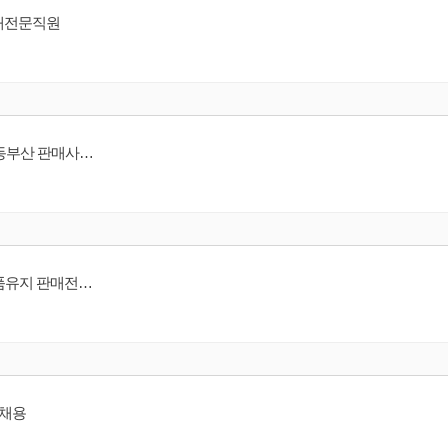
 판매전문직원
[VALENTINO]명품 발렌티노 코리아 더현대서울/압구정갤러리아/롯데몰동부산 판매사원 채용
[시슬리 뷰티그룹] [ 갤러리아광교점/ 롯데동탄점 ] 시슬리코리아 매장 상품유지 판매전문직원
 채용