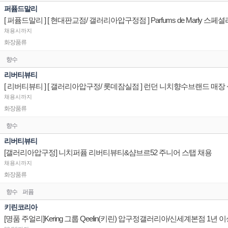
퍼퓸드말리
채용시까지
화장품류
향수
리버티뷰티
채용시까지
화장품류
향수
리버티뷰티
[갤러리아압구정] 니치퍼퓸 리버티뷰티&샴브르52 주니어 스탭 채용
채용시까지
화장품류
향수
퍼퓸
키린코리아