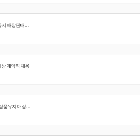
[Parfums de Marly] [ 현대판교점/ 갤러리아압구정 ] 퍼퓸드말리 매장 상품유지 매장판매사원
년 이상 계약직 채용
[ ELCA 엘카그룹 ] [ 갤러리아센터시티/ 롯데동래점 ] ES/에스티로더 매장 상품유지 매장판매사원