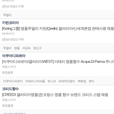
09/06까지
(준)보석/장신구류
주얼리
키린코리아
[Kering그룹] 명품주얼리 키린(Qeelin) 갤러리아/신세계본점 판매사원 채
09/06까지
(준)보석/장신구류
주얼리
명품
귀금속
장신구
아쿠아디파르마
[아쿠아디파르마/갤러리아WEST] 이태리 명품향수 Acqua Di Parma 주
채용시까지
화장품류
아쿠아디파르마
이태리니치퍼퓸
유니크
세계적인향수
백화점
뷰티
크리드향수
[CREED/ 갤러리아명품관] 프랑스 명품 향수 브랜드 크리드 스탭 채용
채용시까지
화장품류