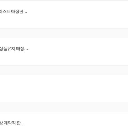
[ 퍼퓸드말리 ] [ 현대판교점/ 갤러리아압구정점 ] Parfums de Marly 스페셜리스트 매장판매사원
[ 리버티뷰티 ] [ 갤러리아압구정/ 롯데잠실점 ] 런던 니치향수브랜드 매장 상품유지 매장판매사원
[명품 주얼리]Kering 그룹 Qeelin(키린) 압구정갤러리아/신세계본점 1년 이상 계약직 판매사원 채용