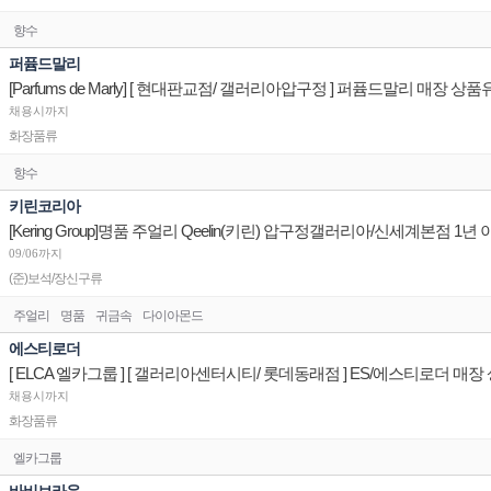
향수
퍼퓸드말리
채용시까지
화장품류
향수
키린코리아
[Kering Group]명품 주얼리 Qeelin(키린) 압구정갤러리아/신세계본점 1
09/06까지
(준)보석/장신구류
주얼리
명품
귀금속
다이아몬드
에스티로더
채용시까지
화장품류
엘카그룹