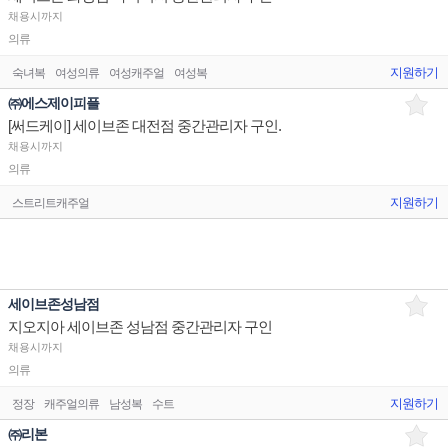
채용시까지
의류
지원하기
숙녀복
여성의류
여성캐주얼
여성복
㈜에스제이피플
[써드케이] 세이브존 대전점 중간관리자 구인.
채용시까지
의류
지원하기
스트리트캐주얼
세이브존성남점
지오지아 세이브존 성남점 중간관리자 구인
채용시까지
의류
지원하기
정장
캐주얼의류
남성복
수트
㈜리본