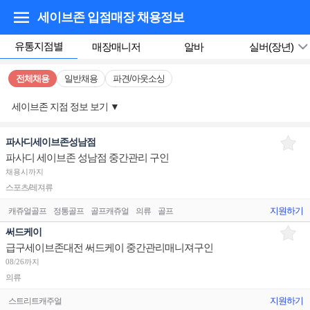
세이브존 입점매장
채용정보
유통지점별
매장매니저
알바
실버(장년)
전체채용
일반채용
파견/아웃소싱
세이브존 지점 정보 보기
▼
파사디세이브존성남점
파사디 세이브존 성남점 중간관리 구인
채용시까지
스포츠/레져류
지원하기
캐쥬얼골프
정통골프
골프캐쥬얼
의류
골프
써드케이
급구세이브존대전 써드케이 중간관리매니져구인
08/26까지
의류
지원하기
스트리트캐주얼