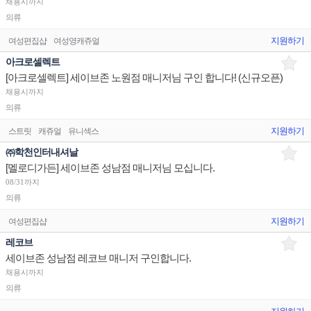
채용시까지
의류
지원하기
여성편집샵
여성영캐쥬얼
아크로셀렉트
[아크로셀렉트] 세이브존 노원점 매니저님 구인 합니다! (신규오픈)
채용시까지
의류
지원하기
스트릿
캐쥬얼
유니섹스
㈜학천인터내셔날
[멜로디가든] 세이브존 성남점 매니저님 모십니다.
08/31까지
의류
지원하기
여성편집샵
레코브
세이브존 성남점 레코브 매니저 구인합니다.
채용시까지
의류