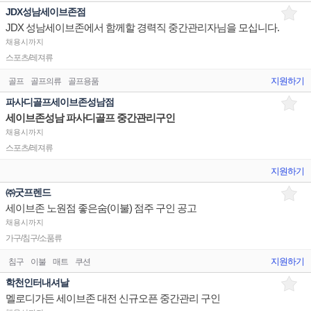
JDX성남세이브존점
JDX 성남세이브존에서 함께할 경력직 중간관리자님을 모십니다.
채용시까지
스포츠/레져류
지원하기
골프
골프의류
골프용품
파사디골프세이브존성남점
세이브존성남 파사디골프 중간관리구인
채용시까지
스포츠/레져류
지원하기
㈜굿프렌드
세이브존 노원점 좋은숨(이불) 점주 구인 공고
채용시까지
가구/침구/소품류
지원하기
침구
이불
매트
쿠션
학천인터내셔날
멜로디가든 세이브존 대전 신규오픈 중간관리 구인