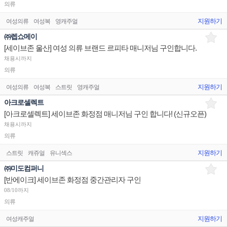
의류
지원하기
여성의류
여성복
영캐주얼
㈜렙쇼메이
[세이브존 울산] 여성 의류 브랜드 르피타 매니저님 구인합니다.
채용시까지
의류
지원하기
여성의류
여성복
스트릿
영캐주얼
아크로셀렉트
[아크로셀렉트] 세이브존 화정점 매니저님 구인 합니다! (신규오픈)
채용시까지
의류
지원하기
스트릿
캐쥬얼
유니섹스
㈜미도컴퍼니
[반에이크] 세이브존 화정점 중간관리자 구인
08/10까지
의류
지원하기
여성캐주얼