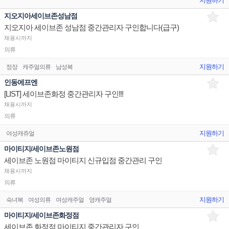
지원하기
지오지아세이브존성남점
지오지아 세이브존 성남점 중간관리자 구인합니다(급구)
채용시까지
의류
지원하기
정장
캐주얼의류
남성복
인동에프엔
[LIST] 세이브존화정 중간관리자 구인!!!
채용시까지
의류
지원하기
여성캐쥬얼
마이티지/세이브존노원점
세이브존 노원점 마이티지 신규입점 중간관리 구인
채용시까지
의류
지원하기
숙녀복
여성의류
여성캐주얼
영캐주얼
마이티지/세이브존화정점
세이브존 화정점 마이티지 중간관리자 구인