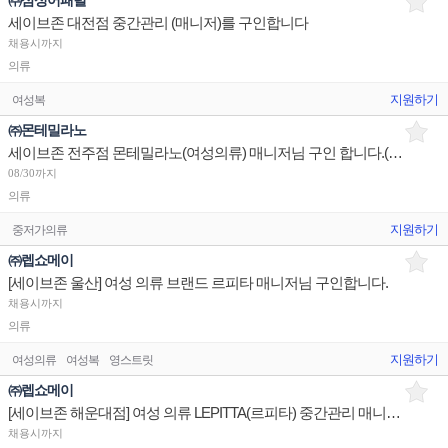
㈜삼성어패럴
세이브존 대전점 중간관리 (매니저)를 구인합니다
채용시까지
의류
지원하기
여성복
㈜몬테밀라노
세이브존 전주점 몬테밀라노(여성의류) 매니저님 구인 합니다.(신규입점)
08/30까지
의류
지원하기
중저가의류
㈜렙쇼메이
[세이브존 울산] 여성 의류 브랜드 르피타 매니저님 구인합니다.
채용시까지
의류
지원하기
여성의류
여성복
영스트릿
㈜렙쇼메이
[세이브존 해운대점] 여성 의류 LEPITTA(르피타) 중간관리 매니저 구인합니다.
채용시까지