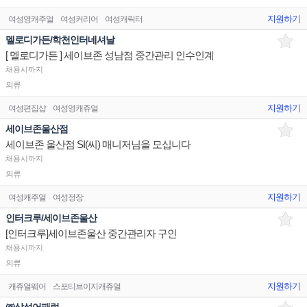
지원하기
여성영캐주얼
여성커리어
여성캐릭터
멜로디가든/학천인터네셔날
[ 멜로디가든 ] 세이브존 성남점 중간관리 인수인계
채용시까지
의류
지원하기
여성편집샵
여성영캐쥬얼
세이브존울산점
세이브존 울산점 SI(씨) 매니저님을 모십니다
채용시까지
의류
지원하기
여성캐주얼
여성정장
인터크루/세이브존울산
[인터크루]세이브존울산 중간관리자 구인
채용시까지
의류
지원하기
캐쥬얼웨어
스포티브이지캐쥬얼