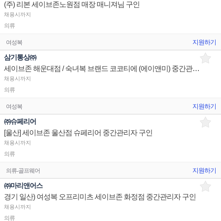
(주) 리본 세이브존노원점 매장 매니져님 구인
채용시까지
의류
지원하기
여성복
삼기통상㈜
세이브존 해운대점 / 숙녀복 브랜드 코코티에 (에이앤미) 중간관리자 구인!!
채용시까지
의류
지원하기
여성복
㈜슈페리어
[울산] 세이브존 울산점 슈페리어 중간관리자 구인
채용시까지
의류
지원하기
의류-골프웨어
㈜마리앤어스
경기 일산) 여성복 오프리미츠 세이브존 화정점 중간관리자 구인
채용시까지
의류