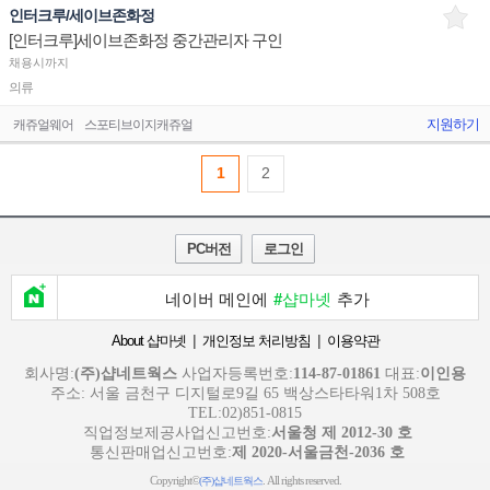
인터크루/세이브존화정
[인터크루]세이브존화정 중간관리자 구인
채용시까지
의류
지원하기
캐쥬얼웨어
스포티브이지캐쥬얼
1
2
PC버전
로그인
네이버 메인에
#샵마넷
추가
|
|
About 샵마넷
개인정보 처리방침
이용약관
회사명:
(주)샵네트웍스
사업자등록번호:
114-87-01861
대표:
이인용
주소: 서울 금천구 디지털로9길 65 백상스타타워1차 508호
TEL:02)851-0815
직업정보제공사업신고번호:
서울청 제 2012-30 호
통신판매업신고번호:
제 2020-서울금천-2036 호
Copyright©
. All rights reserved.
(주)샵네트웍스